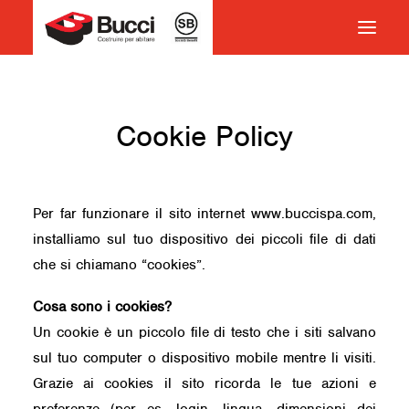
HOME
Cookie Policy
COSTRUIRE PER ABITARE
CHI SIAMO
COSA FACCIAMO
Per far funzionare il sito internet www.buccispa.com,
IMPEGNO PER IL TERRITORIO
installiamo sul tuo dispositivo dei piccoli file di dati
CASE HISTORY
che si chiamano “cookies”.
NEWS
Cosa sono i cookies?
CONTATTI
Un cookie è un piccolo file di testo che i siti salvano
sul tuo computer o dispositivo mobile mentre li visiti.
VOCABOLARIO
Grazie ai cookies il sito ricorda le tue azioni e
RICERCA