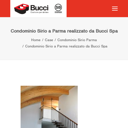
HOME
Condominio Sirio a Parma realizzato da Bucci Spa
Home
Case
Condominio Sirio Parma
COSTRUIRE PER ABITARE
Condominio Sirio a Parma realizzato da Bucci Spa
CHI SIAMO
COSA FACCIAMO
IMPEGNO PER IL TERRITORIO
CASE HISTORY
NEWS
CONTATTI
VOCABOLARIO
RICERCA