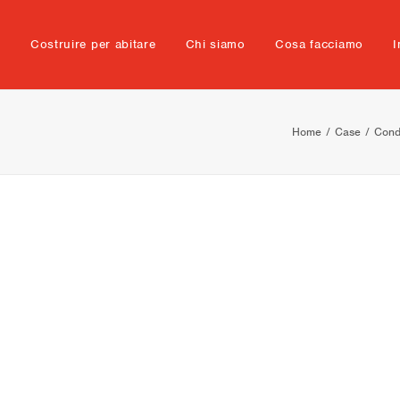
e
Costruire per abitare
Chi siamo
Cosa facciamo
I
Home
Case
Cond