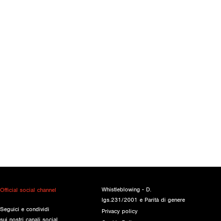
Whistleblowing - D.
Official social channel
lgs.231/2001 e Parità di genere
Seguici e condividi
Privacy policy
sui nostri canali social