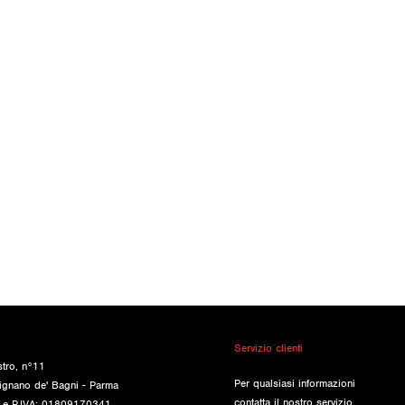
Servizio clienti
stro, n°11
Per qualsiasi informazioni
ignano de' Bagni - Parma
contatta il nostro servizio
e e P.IVA: 01809170341