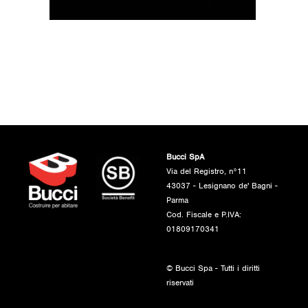
Bucci SpA
Via del Registro, n°11
43037 - Lesignano de' Bagni -
Parma
Cod. Fiscale e P.IVA:
01809170341
© Bucci Spa - Tutti i diritti
riservati