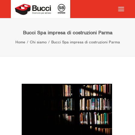
HOME
Bucci Spa impresa di costruzioni Parma
Home
Chi siamo
Bucci Spa impresa di costruzioni Parma
COSTRUIRE PER ABITARE
CHI SIAMO
COSA FACCIAMO
IMPEGNO PER IL TERRITORIO
CASE HISTORY
NEWS
CONTATTI
VOCABOLARIO
RICERCA