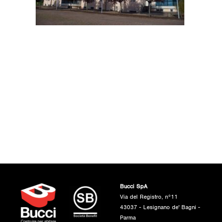
Bucci SpA
Via del Registro, n°11
43037 - Lesignano de' Bagni -
Parma