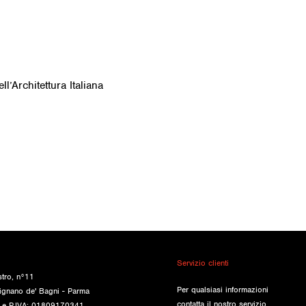
l’Architettura Italiana
Servizio clienti
stro, n°11
Per qualsiasi informazioni
ignano de' Bagni - Parma
contatta il nostro servizio
e e P.IVA: 01809170341