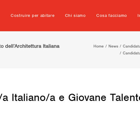
e
Costruire per abitare
Chi siamo
Cosa facciamo
I
 dell’Architettura Italiana
Home
News
Candidatu
Candidatu
a Italiano/a e Giovane Talento 