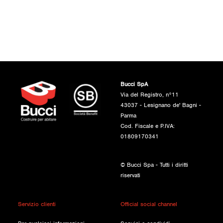
Bucci SpA
Via del Registro, n°11
43037 - Lesignano de' Bagni -
Parma
Cod. Fiscale e P.IVA:
01809170341
© Bucci Spa - Tutti i diritti
riservati
Servizio clienti
Official social channel