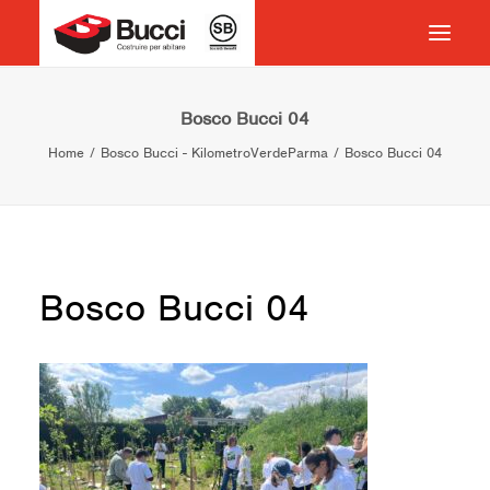
HOME
Bosco Bucci 04
Home
Bosco Bucci - KilometroVerdeParma
Bosco Bucci 04
COSTRUIRE PER ABITARE
CHI SIAMO
COSA FACCIAMO
IMPEGNO PER IL TERRITORIO
Bosco Bucci 04
CASE HISTORY
NEWS
CONTATTI
VOCABOLARIO
RICERCA