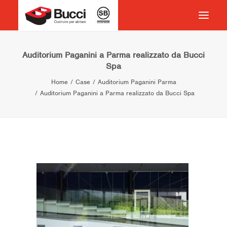
HOME
Auditorium Paganini a Parma realizzato da Bucci
Spa
COSTRUIRE PER ABITARE
Home
Case
Auditorium Paganini Parma
CHI SIAMO
Auditorium Paganini a Parma realizzato da Bucci Spa
COSA FACCIAMO
IMPEGNO PER IL TERRITORIO
CASE HISTORY
NEWS
CONTATTI
VOCABOLARIO
RICERCA